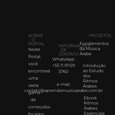
SOBRE
PROJETOS
O
Fundamentos
PORTAL
INFORMAÇÕES
da Música
Neste
DE
Árabe
CONTATO
Portal,
WhatsApp:
você
+55 11 91129
Introdução
ao Estudo
encontrará
3760
dos
uma
Ritmos
e-mail:
vasta
Árabes
contato@aprendamusicaarabe.com.br
gama
Ebook
de
Ritmos
conteúdos
Árabes
Essenciais
focados