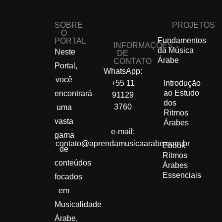
SOBRE
PROJETOS
O
Fundamentos
PORTAL
INFORMAÇÕES
da Música
Neste
DE
Árabe
CONTATO
Portal,
WhatsApp:
você
+55 11
Introdução
ao Estudo
encontrará
91129
dos
3760
uma
Ritmos
vasta
Árabes
e-mail:
gama
contato@aprendamusicaarabe.com.br
Ebook
de
Ritmos
conteúdos
Árabes
Essenciais
focados
em
Musicalidade
Árabe,